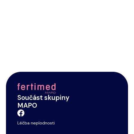
200 +
Lékařů
2 000 000 +
Footer
Ošetřených pacientů
Součást skupiny
MAPO
Léčba neplodnosti